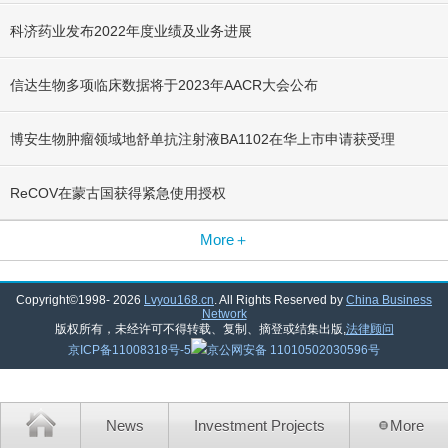
科济药业发布2022年度业绩及业务进展
信达生物多项临床数据将于2023年AACR大会公布
博安生物肿瘤领域地舒单抗注射液BA1102在华上市申请获受理
ReCOV在蒙古国获得紧急使用授权
More＋
Copyright©1998-
2026
Lvyou168.cn
. All Rights Reserved by
China Business
Network
版权所有，未经许可不得转载、复制、摘登或结集出版,
法律顾问
京ICP备11008318号-5
京公网安备 11010502030596号
News
Investment Projects
More