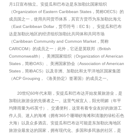
月1日宣布独立。安提瓜和巴布达是东加勒比国家组织
（Organization of Eastern Caribbean States，简称OECS）的
成员国之一，使用共同货币体系，其官方货币为东加勒比海元
（East Caribbean Dollar，货币符号：EC $）。安提瓜和巴布
达是加勒比地区的经济组织加勒比共同体和共同市场
（Caribbean Community and Common Market，简称
CARICOM）的成员之一；此外，它还是英联邦（British
Commonwealth）、美洲国家组织（Organization of American
States，简称OAS）、美洲国家协会（Association of American
States，简称ACS）以及非洲、加勒比和太平洋地区国家集团
（ACP Grouping，《洛美协定》签署国）的成员之一。
20世纪60年代末期，安提瓜和巴布达开始发展旅游业，是
加勒比旅游业的先驱者之一。这里气候宜人，阳光明媚（年平
均降雨量为45英寸）、交通便利，这里有着专业友好的旅游工
作人员、迷人的海滩（拥有365个珊瑚砂海滩和清澈的绿松石色
大海）以及众多酒店。安提瓜和巴布达可能是东加勒比海地区
旅游业最发达的国家，拥有现代化、多国和多民族的社区，是