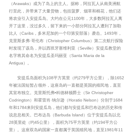
（Arawaks）成为了岛上的主人。据称，阿拉瓦人从南美洲航
行至此，并带来了大量货物，包括菠萝、烟草和棉花，他们还
将农业引入安提瓜岛。大约在公元1100年，大多数阿拉瓦人离
开了这里，没过多久，留下来的一小部分阿拉瓦人遭到了加勒
比人（Caribs，多米尼加的一个印第安部落）袭击。1493年，
克里斯多弗·哥伦布（Christopher Columbus）第二次航行探险
时发现了该岛，并以西班牙塞维利亚（Seville）安提瓜教堂的
名字将其命名为安提瓜圣玛丽亚（Santa Maria de la
Antigua）。
安提瓜岛面积为108平方英里（约279平方公里），除1652
年被法国短暂占领外，这座岛屿一直都是英国的殖民地，直至
其宣布独立。克里斯托弗•科德林顿爵士（Sir Christopher
Codrington）和霍雷肖·纳尔逊（Horatio Nelson）分别于1684
年和1784来到安提瓜岛，他们都与安提瓜和巴布达的历史和传
说息息相关。巴布达岛（Barbuda Island）位于安提瓜岛以北
28英里处（约45公里），面积为75平方英里（约194平方公
里）。这座双岛屿国家一直都属于英国殖民地，直至1981年11