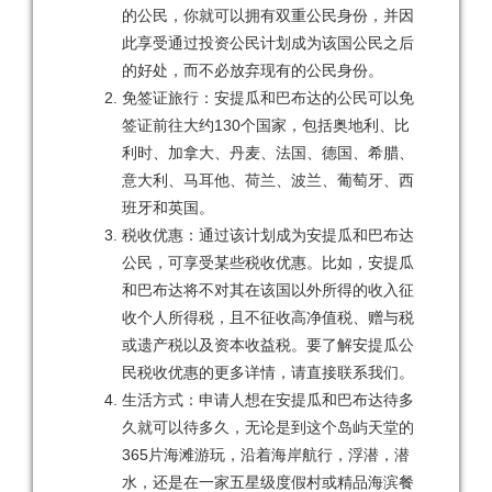
的公民，你就可以拥有双重公民身份，并因
此享受通过投资公民计划成为该国公民之后
的好处，而不必放弃现有的公民身份。
免签证旅行：安提瓜和巴布达的公民可以免
签证前往大约130个国家，包括奥地利、比
利时、加拿大、丹麦、法国、德国、希腊、
意大利、马耳他、荷兰、波兰、葡萄牙、西
班牙和英国。
税收优惠：通过该计划成为安提瓜和巴布达
公民，可享受某些税收优惠。比如，安提瓜
和巴布达将不对其在该国以外所得的收入征
收个人所得税，且不征收高净值税、赠与税
或遗产税以及资本收益税。要了解安提瓜公
民税收优惠的更多详情，请直接联系我们。
生活方式：申请人想在安提瓜和巴布达待多
久就可以待多久，无论是到这个岛屿天堂的
365片海滩游玩，沿着海岸航行，浮潜，潜
水，还是在一家五星级度假村或精品海滨餐